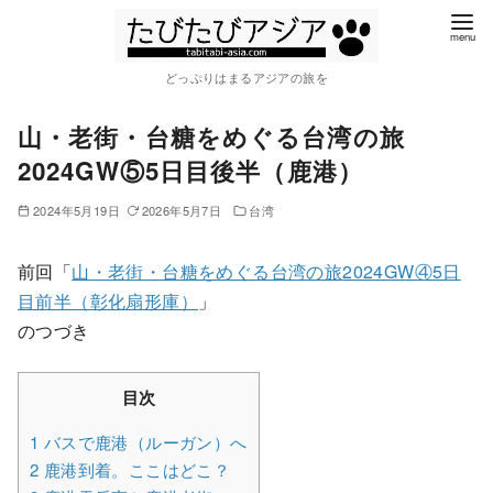
コ
ン
テ
どっぷりはまるアジアの旅を
ン
山・老街・台糖をめぐる台湾の旅
ツ
へ
2024GW⑤5日目後半（鹿港）
移
2024年5月19日
2026年5月7日
台湾
動
前回「
山・老街・台糖をめぐる台湾の旅2024GW④5日
目前半（彰化扇形庫）
」
のつづき
目次
1
バスで鹿港（ルーガン）へ
2
鹿港到着。ここはどこ？