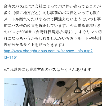
台湾のバスはバス会社によってバス停が違ってることが
多く（特に地方だと）同じ駅前のバス停といっても数百
メートル離れてたりするので間違えないようにいつも事
前にバス停の位置を確認しています。今回乗る鹿港行き
のバスは6936番（台灣好行鹿港祈福線）。すぐリンク切
れになっちゃうかもしれませんがいちおうルートや時刻
表が分かるサイトを貼っときます↓
http://www.changhuabus.com.tw/service_info.asp?
id=1151
※これ以外にも鹿港方面のバスはたくさんあります