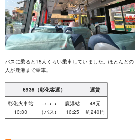
バスに乗ると15人くらい乗車していました。ほとんどの
人が鹿港まで乗車。
6936（彰化客運）
運賃
彰化火車站
→→→
鹿港站
48元
13:30
（バス）
16:25
約240円