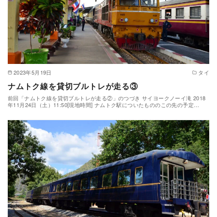
2023年5月19日
タイ
ナムトク線を貸切ブルトレが走る③
前回「ナムトク線を貸切ブルトレが走る②」のつづき サイヨークノーイ滝 2018
年11月24日（土）11:50[現地時間] ナムトク駅についたもののこの先の予定…