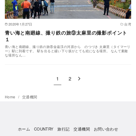
2020年1月27日
台湾
青い海と南廻線、撮り鉄の旅⑨太麻里の撮影ポイント
１
青い海と南廻線、撮り鉄の旅⑧金崙渓の河原から のつづき 太麻里（タイマーリ
ー）駅に到着です。 駅を出ると緩い下り坂がとても絵になる場所。 なんて素敵
な場所なん…
1
2
Home
交通機関
ホーム
COUNTRY
旅行記
交通機関
お問い合わせ