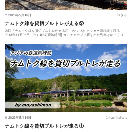
2023年5月16日
タイ
ナムトク線を貸切ブルトレが走る②
前回「ナムトク線を貸切ブルトレが走る①」のつづき クウェー川鉄橋を渡る
2018年11月24日（土）9:37[現地時間] カンチャナブリ駅を出た列車はゆっくり…
2023年5月14日
top-thailand
ナムトク線を貸切ブルトレが走る①