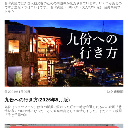
台湾高鐵では外国人観光客のための周遊券が販売されています。いくつかあるの
ですが主な２つはコレ↓です。 台湾高鐵3日間パス（大人2,200元） 台湾高鐵フ
レキシ…
2024年1月29日
交通機関
九份への行き方(2026年5月版)
九份（ジョウフェン）は金の採掘で賑わった町で一時は衰退したものの映画『悲
情城市』のロケ地になったことで観光の街として復活しました。またアニメ映画
『千と千尋の神…