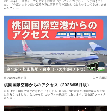
2018年某日、当サイトでもとてもお世話になっている方からメールが届きまし
た。 『今度ナムトク線の臨時列車に貸切車両を連結して走らせるので参加しませ
んか？』 …
2023年3月31日
交通機関
桃園国際空港からのアクセス（2026年5月版）
以前は中正国際空港と呼ばれていましたが2006年9月に現在の台湾桃園国際空港
に改称されました。台北から西に約40kmの桃園市にあります。現在第3ターミナ
ルを建…