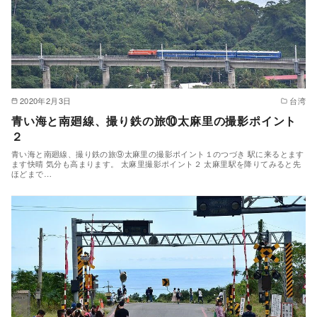
2020年2月3日
台湾
青い海と南廻線、撮り鉄の旅⑩太麻里の撮影ポイント
２
青い海と南廻線、撮り鉄の旅⑨太麻里の撮影ポイント１のつづき 駅に来るとます
ます快晴 気分も高まります。 太麻里撮影ポイント２ 太麻里駅を降りてみると先
ほどまで…