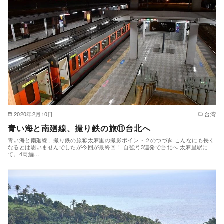
2020年2月10日
台湾
青い海と南廻線、撮り鉄の旅⑪台北へ
青い海と南廻線、撮り鉄の旅⑩太麻里の撮影ポイント２のつづき こんなにも長く
なるとは思いませんでしたが今回が最終回！ 自強号3連発で台北へ 太麻里駅に
て。4両編…