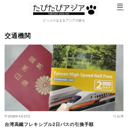
コ
ン
テ
どっぷりはまるアジアの旅を
ン
交通機関
ツ
へ
移
動
2026年4月27日
台湾
台湾高鐵フレキシブル2日パスの引換手順