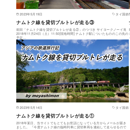
2023年5月19日
タイ国鉄
ナムトク線を貸切ブルトレが走る③
前回「ナムトク線を貸切ブルトレが走る②」のつづき サイヨークノーイ滝
2018年11月24日（土）11:50[現地時間] ナムトク駅についたもののこの先の
予定…
2023年5月14日
タイ国鉄
ナムトク線を貸切ブルトレが走る①
2018年某日、当サイトでもとてもお世話になっている方からメールが届き
ました。 『今度ナムトク線の臨時列車に貸切車両を連結して走らせるので