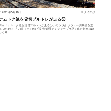
2023年5月16日
タイ国鉄
ナムトク線を貸切ブルトレが走る②
前回「ナムトク線を貸切ブルトレが走る①」のつづき クウェー川鉄橋を渡
る 2018年11月24日（土）9:37[現地時間] カンチャナブリ駅を出た列車はゆ
っくり…