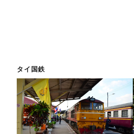
コ
ン
テ
ン
ツ
へ
移
動
タイ国鉄