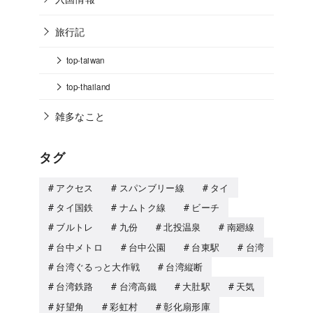
旅行記
top-taiwan
top-thailand
雑多なこと
タグ
アクセス
スパンブリー線
タイ
タイ国鉄
ナムトク線
ビーチ
ブルトレ
九份
北投温泉
南廻線
台中メトロ
台中公園
台東駅
台湾
台湾ぐるっと大作戦
台湾縦断
台湾鉄路
台湾高鐵
大肚駅
天気
好望角
彩虹村
彰化扇形庫