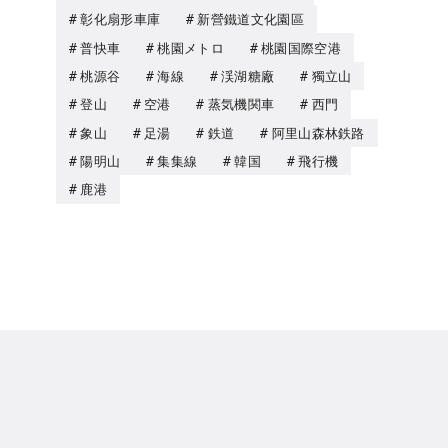
彰化扇形車庫
新營鐵道文化園區
普快車
桃園メトロ
桃園国際空港
桃源谷
海線
渓湖糖廠
獨立山
登山
空港
蒸気機関車
西門
象山
足湯
鉄道
阿里山森林鉄路
陽明山
集集線
韓国
飛行機
鹿港